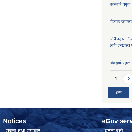
फारमको नमुना
रोजगार संयोज
सिरीजङ्घा गाँउप
लागि दरखास्त 
विवाहको सूचना
Pages
1
2
अन्य
Notices
eGov serv
सूचना तथा समाचार
घटना दर्ता