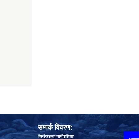
सम्पर्क विवरण:
सिरीजङ्घा गाउँपालिका