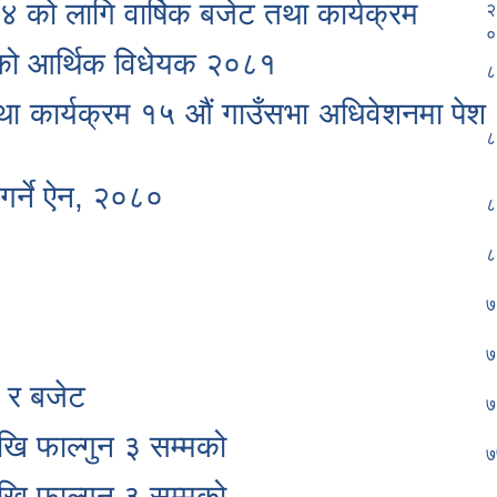
को लागि वार्षिक बजेट तथा कार्यक्रम
२
०
एको आर्थिक विधेयक २०८१
८
ा कार्यक्रम १५ औं गाउँसभा अधिवेशनमा पेश
८
र्ने ऐन, २०८०
८
८
७
७
 र बजेट
७
खि फाल्गुन ३ सम्मको
७
खि फाल्गुन ३ सम्मको