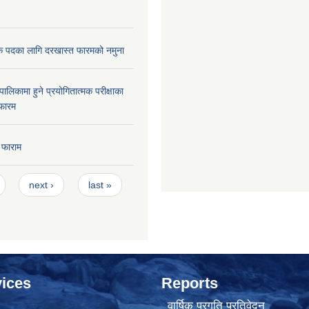
क पदका लागि दरखास्त फारमको नमुना
ालिकामा हुने प्रयोगितात्मक परीक्षाका
फारम
 फाराम
next ›
last »
ices
Reports
वार्षिक प्रगति प्रतिवेदन