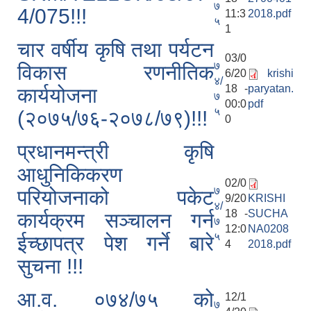
७
4/075!!!
11:3
2018.pdf
५
1
चार वर्षीय कृषि तथा पर्यटन
03/0
७
विकास रणनीतिक
6/20
krishi
४/
18 -
paryatan.
कार्ययोजना
७
00:0
pdf
५
(२०७५/७६-२०७८/७९)!!!
0
प्रधानमन्त्री कृषि
आधुनिकिकरण
02/0
७
परियोजनाको पकेट
9/20
KRISHI
४/
18 -
SUCHA
कार्यक्रम सञ्चालन गर्न
७
12:0
NA0208
५
ईच्छापत्र पेश गर्ने बारे
4
2018.pdf
सुचना !!!
आ.व. ०७४/७५ को
12/1
७