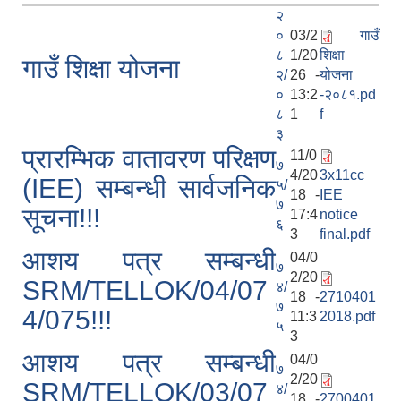
२
०
03/2
गाउँ
८
1/20
शिक्षा
गाउँ शिक्षा योजना
२/
26 -
योजना
०
13:2
-२०८१.pd
८
1
f
३
प्रारम्भिक वातावरण परिक्षण
11/0
७
4/20
3x11cc
(IEE) सम्बन्धी सार्वजनिक
५/
18 -
IEE
७
सूचना!!!
17:4
notice
६
3
final.pdf
आशय पत्र सम्बन्धी
04/0
७
2/20
SRM/TELLOK/04/07
४/
18 -
2710401
७
4/075!!!
11:3
2018.pdf
५
3
आशय पत्र सम्बन्धी
04/0
७
2/20
SRM/TELLOK/03/07
४/
18 -
2700401