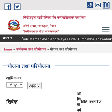
Skip to main content
सिरीजङ्घा गाउँपालिका,गाँउ कार्यपालिकाको कार्यालय
कोशी प्रदेश, ताप्लेजुङ्ग, नेपाल
"सिरीजङ्घाको गौरव कञ्चनजङ्गा"
समाचार
ठेक्का Mamankhe Sangralaya Hudai Tumbimba Thawabuk Yamp
You are here
Home
»
कार्यक्रम तथा परियोजना
» योजना तथा परियोजना
योजना तथा परियोजना
आर्थिक वर्ष
आ
र्थि
शिर्षक
मिति
दस्तावेज
क
वर्ष