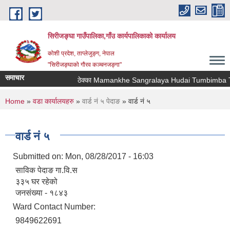
Skip to main content
सिरीजङ्घा गाउँपालिका,गाँउ कार्यपालिकाको कार्यालय
कोशी प्रदेश, ताप्लेजुङ्ग, नेपाल
"सिरीजङ्घाको गौरव कञ्चनजङ्गा"
समाचार
ठेक्का Mamankhe Sangralaya Hudai Tumbimba Tha
You are here
Home
»
वडा कार्यालयहरु
»
वार्ड नं ५ पेदाङ
» वार्ड नं ५
वार्ड नं ५
Submitted on:
Mon, 08/28/2017 - 16:03
साविक पेदाङ गा.वि.स
३३५ घर रहेको
जनसंख्या - १८४३
Ward Contact Number:
9849622691