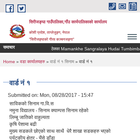
Skip to main content
सिरीजङ्घा गाउँपालिका,गाँउ कार्यपालिकाको कार्यालय
कोशी प्रदेश, ताप्लेजुङ्ग, नेपाल
"सिरीजङ्घाको गौरव कञ्चनजङ्गा"
समाचार
ठेक्का Mamankhe Sangralaya Hudai Tumbimba Th
You are here
Home
»
वडा कार्यालयहरु
»
वार्ड नं १ सिनाम
» वार्ड नं १
वार्ड नं १
Submitted on:
Mon, 08/28/2017 - 15:47
साविकको सिनाम गा.वि.स
नमुना विद्यालय - सिनाम क्याम्पस सिनाम रहेको
लिम्बु जातिको वाहुल्यता
कृषि पेशामा बढी
मुख्य सडकले छोएको साथ साथै धेरै शाखा सडकहरु भएको
पर्यटकीय क्षेत्र - भैंसे डाँडा