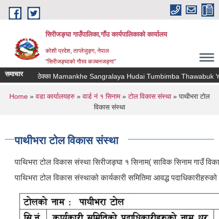
Skip to main content
सिरीजङ्घा गाउँपालिका,गाँउ कार्यपालिकाको कार्यालय
कोशी प्रदेश, ताप्लेजुङ्ग, नेपाल
"सिरीजङ्घाको गौरव कञ्चनजङ्गा"
समाचार
ठेक्का Mamankhe Sangralaya Hudai Tumbimba Thawabuk Yamph
You are here
Home
»
वडा कार्यालयहरु
»
वार्ड नं १ सिनाम
»
टोल विकास संस्था
» पाथीभरा टोल
विकास संस्था
पाथीभरा टोल विकास संस्था
पाथिभरा टोल विकास संस्था सिरीजङ्घा १ सिनाम( साविक सिनाम गाउँ विकास
पाथिभरा टोल विकास संस्थाको कार्यकारी समितिमा आवद्ध पदाधिकारीहरुको न