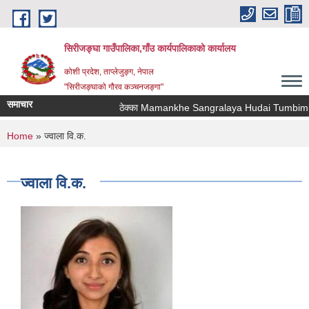
Skip to main content
सिरीजङ्घा गाउँपालिका,गाँउ कार्यपालिकाको कार्यालय
कोशी प्रदेश, ताप्लेजुङ्ग, नेपाल
"सिरीजङ्घाको गौरव कञ्चनजङ्गा"
समाचार
ठेक्का Mamankhe Sangralaya Hudai Tumbimba 
You are here
Home
» ज्वाला वि.क.
ज्वाला वि.क.