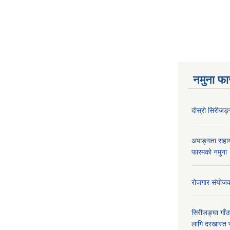
नमुना फा
दोस्रो सिरीजङ्ग
अपाङ्गता सहा
फारमको नमुना
रोजगार संयोज
सिरीजङ्घा गाँउप
लागि दरखास्त 