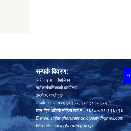
सम्पर्क विवरण:
अनलाइन घटना दर्ता गर्न यहाँ थिच्न
सिरीजङ्घा गाउँपालिका
गाउँकार्यपालिकाको कार्यालय
तेल्लोक, ताप्लेजुङ
सम्पर्क नं.: ९८५२६६०३३२, ९८६३८८८६२२
टोल-फ्रि अडियो नोटिस बोर्ड नं.: १६१८-०२१-६९६४९३
E-mail:
sirijangharuralmunicipality@gmail.com
Website:sirijanghamun.gov.np